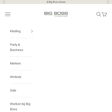
Naar inhoud
2
Big Boss stores
Vorige
Vol
Big Boss | the menswear concept
Menu
Zoeken
Winkel
Kleding
Party &
Business
Merken
Winkels
Sale
Werken bij Big
Boss