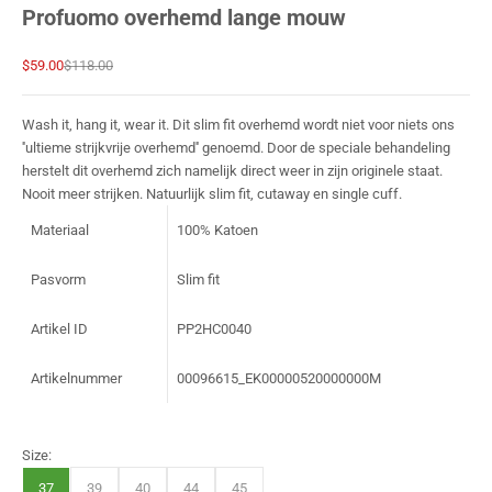
Profuomo overhemd lange mouw
Sale prijs
Normale prijs
$59.00
$118.00
Wash it, hang it, wear it. Dit slim fit overhemd wordt niet voor niets ons
''ultieme strijkvrije overhemd'' genoemd. Door de speciale behandeling
herstelt dit overhemd zich namelijk direct weer in zijn originele staat.
Nooit meer strijken. Natuurlijk slim fit, cutaway en single cuff.
Materiaal
100% Katoen
Pasvorm
Slim fit
Artikel ID
PP2HC0040
Artikelnummer
00096615_EK00000520000000M
Size:
37
39
40
44
45