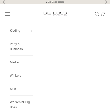
Naar inhoud
2
Big Boss stores
Vorige
Vol
Big Boss | the menswear concept
Menu
Zoeken
Winkel
Kleding
Party &
Business
Merken
Winkels
Sale
Werken bij Big
Boss