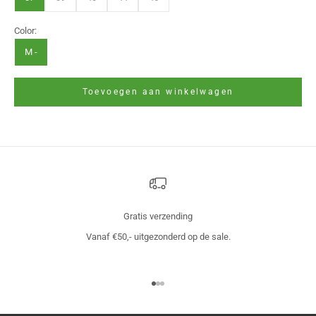
Color:
M -
Toevoegen aan winkelwagen
Gratis verzending
Vanaf €50,- uitgezonderd op de sale.
Naar artikel 1
Naar artikel 2
Naar artikel 3