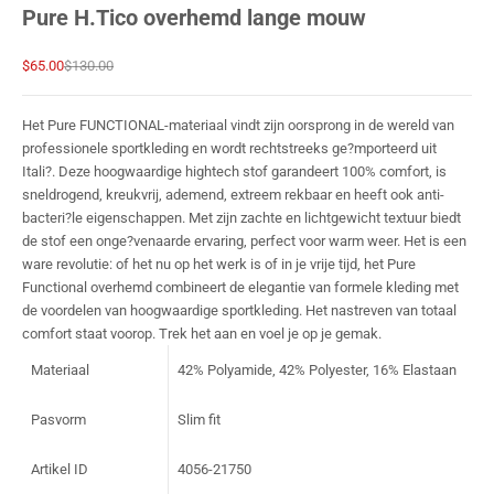
Pure H.Tico overhemd lange mouw
Sale prijs
Normale prijs
$65.00
$130.00
Het Pure FUNCTIONAL-materiaal vindt zijn oorsprong in de wereld van
professionele sportkleding en wordt rechtstreeks ge?mporteerd uit
Itali?. Deze hoogwaardige hightech stof garandeert 100% comfort, is
sneldrogend, kreukvrij, ademend, extreem rekbaar en heeft ook anti-
bacteri?le eigenschappen. Met zijn zachte en lichtgewicht textuur biedt
de stof een onge?venaarde ervaring, perfect voor warm weer. Het is een
ware revolutie: of het nu op het werk is of in je vrije tijd, het Pure
Functional overhemd combineert de elegantie van formele kleding met
de voordelen van hoogwaardige sportkleding. Het nastreven van totaal
comfort staat voorop. Trek het aan en voel je op je gemak.
Materiaal
42% Polyamide, 42% Polyester, 16% Elastaan
Pasvorm
Slim fit
Artikel ID
4056-21750