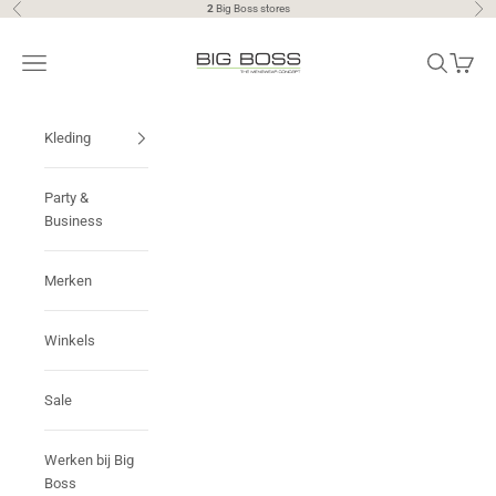
Naar inhoud
2
Big Boss stores
Vorige
Vol
Big Boss | the menswear concept
Menu
Zoeken
Winkel
Kleding
Party &
Business
Merken
Winkels
Sale
Werken bij Big
Boss