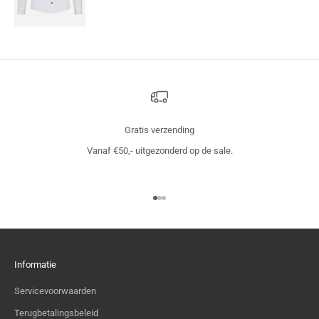
Gratis verzending
Vanaf €50,- uitgezonderd op de sale.
Naar artikel 1
Naar artikel 2
Naar artikel 3
Informatie
Servicevoorwaarden
Terugbetalingsbeleid